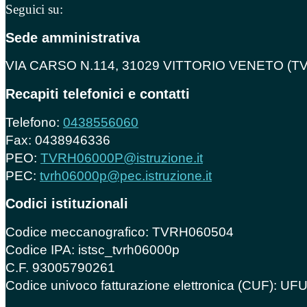
Seguici su:
Sede amministrativa
VIA CARSO N.114, 31029 VITTORIO VENETO (TV
Recapiti telefonici e contatti
Telefono:
0438556060
Fax: 0438946336
PEO:
TVRH06000P@istruzione.it
PEC:
tvrh06000p@pec.istruzione.it
Codici istituzionali
Codice meccanografico: TVRH060504
Codice IPA: istsc_tvrh06000p
C.F. 93005790261
Codice univoco fatturazione elettronica (CUF): U