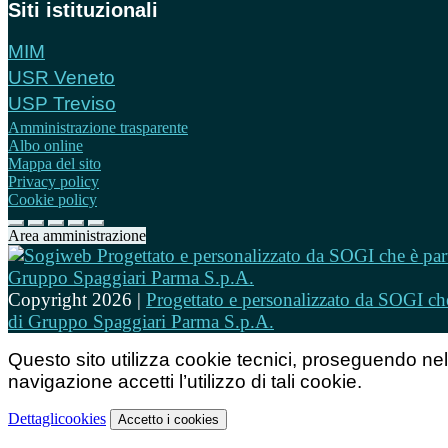
Siti istituzionali
MIM
USR Veneto
USP Treviso
Amministrazione trasparente
Albo online
Mappa del sito
Privacy policy
Cookie policy
Area amministrazione
Copyright 2026 |
Progettato e personalizzato da SOGI che
di Gruppo Spaggiari Parma S.p.A.
Questo sito utilizza cookie tecnici, proseguendo nel
navigazione accetti l’utilizzo di tali cookie.
Dettagli
cookies
Accetto
i cookies