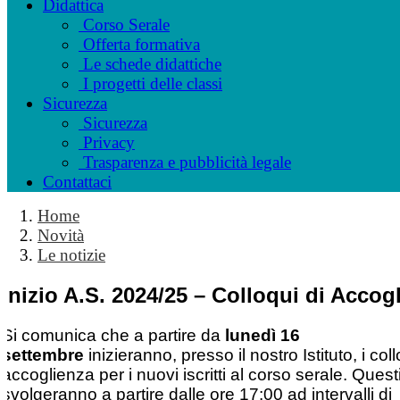
Didattica
Corso Serale
Offerta formativa
Le schede didattiche
I progetti delle classi
Sicurezza
Sicurezza
Privacy
Trasparenza e pubblicità legale
Contattaci
Home
Novità
Le notizie
Inizio A.S. 2024/25 – Colloqui di Accog
Si comunica che a partire da
lunedì 16
settembre
inizieranno, presso il nostro Istituto, i coll
accoglienza per i nuovi iscritti al corso serale. Questi
svolgeranno a partire dalle ore 17:00 ad intervalli di