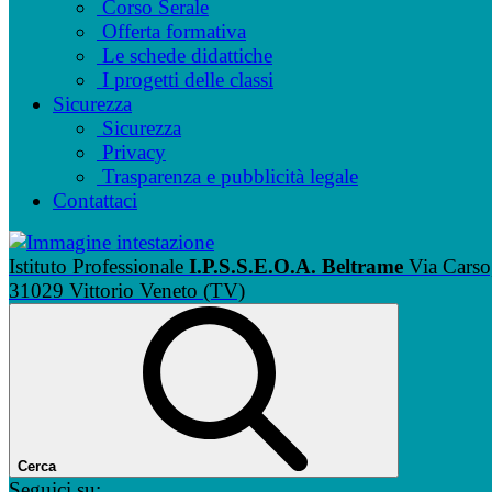
Corso Serale
Offerta formativa
Le schede didattiche
I progetti delle classi
Sicurezza
Sicurezza
Privacy
Trasparenza e pubblicità legale
Contattaci
Istituto Professionale
I.P.S.S.E.O.A. Beltrame
Via Carso
31029 Vittorio Veneto (TV)
Cerca
Seguici su: