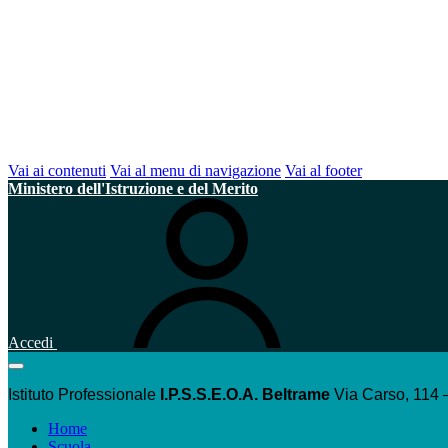
Vai ai contenuti
Vai al menu di navigazione
Vai al footer
Ministero dell'Istruzione e del Merito
Accedi
Istituto Professionale
I.P.S.S.E.O.A. Beltrame
Via Carso, 114 
Home
Scuola