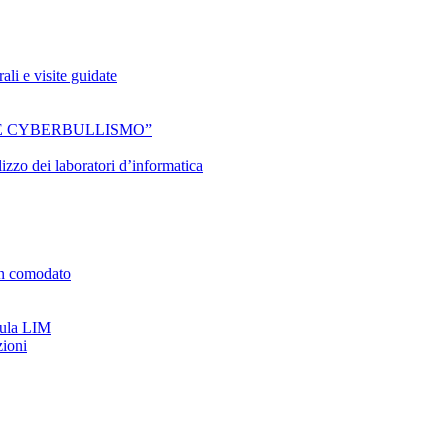
li e visite guidate
ISMO E CYBERBULLISMO”
izzo dei laboratori d’informatica
 in comodato
aula LIM
zioni