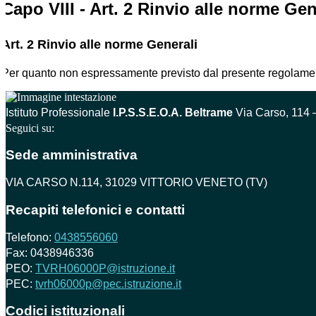
Capo VIII - Art. 2 Rinvio alle norme Gen
Art. 2 Rinvio alle norme Generali
Per quanto non espressamente previsto dal presente regolamento
Istituto Professionale
I.P.S.S.E.O.A. Beltrame
Via Carso, 114 
Seguici su:
Sede amministrativa
VIA CARSO N.114, 31029 VITTORIO VENETO (TV)
Recapiti telefonici e contatti
Telefono:
0438556060
Fax: 0438946336
PEO:
TVRH06000P@istruzione.it
PEC:
tvrh06000p@pec.istruzione.it
Codici istituzionali