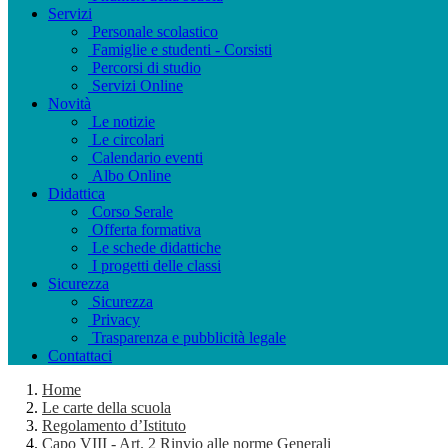
Servizi
Personale scolastico
Famiglie e studenti - Corsisti
Percorsi di studio
Servizi Online
Novità
Le notizie
Le circolari
Calendario eventi
Albo Online
Didattica
Corso Serale
Offerta formativa
Le schede didattiche
I progetti delle classi
Sicurezza
Sicurezza
Privacy
Trasparenza e pubblicità legale
Contattaci
Home
Le carte della scuola
Regolamento d’Istituto
Capo VIII - Art. 2 Rinvio alle norme Generali