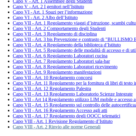
Capo V - Art. 1 Assemblee degli Studenti
Capo V - Art. 2 I genitori nell’Istituto
Capo VI - Art. 1 Spazi per l’informazione
Capo VI - Art. 2 Albo dell’Istituto
Capo VII - Art. 1 Regolamento viaggi d’istruzione, scambi cultura
Capo VII - Art. 2 Comportamento degli Studenti
Capo VII - Art. 3 Regolamento di disciplina
Capo VII - Art. 3 bis Prevenzione e contrasto di "BULL
Capo VII - Art. 4 Regolamento della biblioteca d’Istituto
Capo VII - Art. 5 Regolamento delle modalità di accesso e di util
Capo VII - Art. 6 Regolamento Laboratori cucina
Capo VII - Art. 7 Regolamento Laboratori sala-bar
Capo VII - Art. 8 Regolamento Laboratori ricevimento
Capo VII - Art. 9 Regolamento manifestazioni
Capo VII - Art. 10 Regolamento concorsi
Capo VII - Art. 11 Regolamento per la fornitura di libri di testo
Capo VII - Art. 12 Regolamento Palestra
Capo VII - Art. 13 Regolamento Laboratorio Scienze Integrate
Capo VII - Art 14 Regolamento utilizzo LIM mobile e accesso 
Capo VII - Art. 15 Regolamento sul controllo delle autocertifica
Capo VII - Art. 16 Regolamento Accesso agli atti
Capo VII - Art. 17 Regolamento degli OOCC telematici
Capo VIII - Art. 1 Revisione Regolamento d’Istituto
Capo VIII - Art. 2 Rinvio alle norme Generali