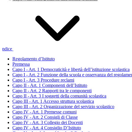
Indice
Regolamento d’Istituto
Premessa
Capo I - Art. 1 Democraticità e libertà dell’istituzione scolastica
Capo I - Art. 2 Funzione della scuola e osservanza del regolame
Capo I - Art. 3 Procedure reclami
Capo II - Art. 1 Componenti dell’Istituto
Capo II - Art. 2 Rapporti tra le componenti
Capo II - Art. 3 I soggetti della comunità scolastica
Capo III - Art. 1 Accesso struttura scolastica
Capo III - Art. 2 Organizzazione del servizio scolastico
Capo IV - Art. 1 Premesse comuni
Capo IV - Art. 2 Consigli di Classe
Capo IV - Art. 3 Collegio dei Docenti
Capo IV - Art. 4 Consiglio D’Istituto