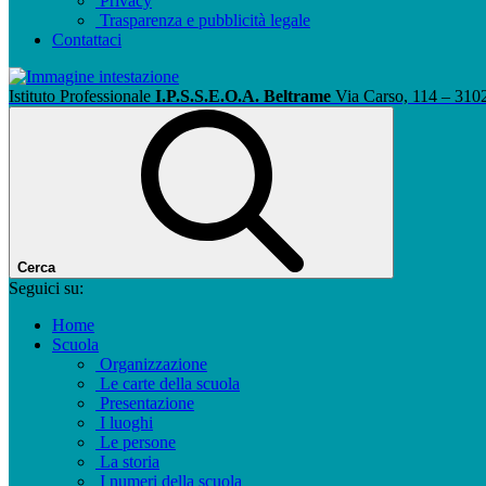
Privacy
Trasparenza e pubblicità legale
Contattaci
Istituto Professionale
I.P.S.S.E.O.A. Beltrame
Via Carso, 114 – 310
Cerca
Seguici su:
Home
Scuola
Organizzazione
Le carte della scuola
Presentazione
I luoghi
Le persone
La storia
I numeri della scuola