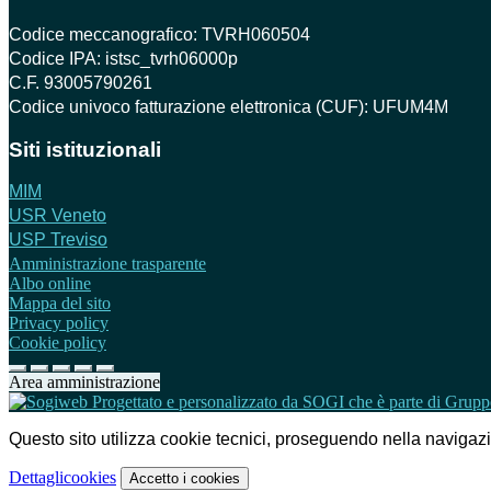
Codice meccanografico: TVRH060504
Codice IPA: istsc_tvrh06000p
C.F. 93005790261
Codice univoco fatturazione elettronica (CUF): UFUM4M
Siti istituzionali
MIM
USR Veneto
USP Treviso
Amministrazione trasparente
Albo online
Mappa del sito
Privacy policy
Cookie policy
Area amministrazione
Questo sito utilizza cookie tecnici, proseguendo nella navigazion
Dettagli
cookies
Accetto
i cookies